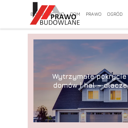
BUDOWNICTWO
DOM
PRAWO
OGRÓD
Wytrzymałe pokrycie
domów i hal – dlaczeg
to popularny 