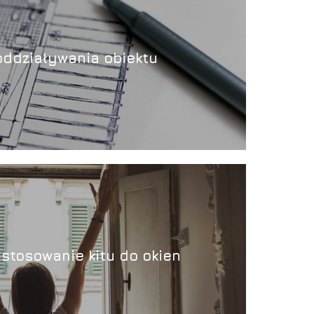
oddziaływania obiektu
astosowanie kitu do okien