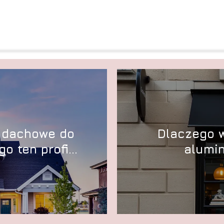
 dachowe do
Dlaczego w
o ten profil
alumin
wybór?