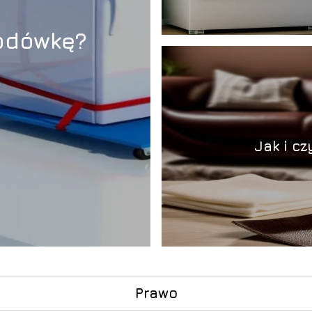
lodówkę?
Jak i c
Prawo