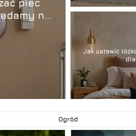
zać piec
iadamy na
Jak ustawić łóżk
dla
Ogród