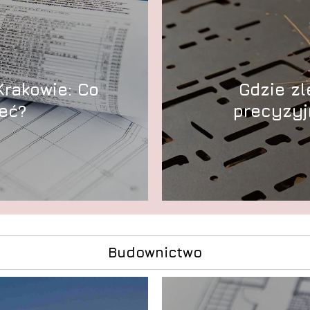
Krakowie: Co
Gdzie zl
eć?
precyzyj
Budownictwo