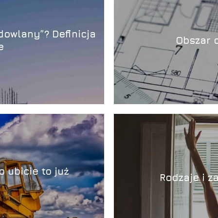
dowlany”? Definicja
Obszar 
e
 ubicie to już
Rodzaje i z