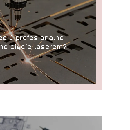
ecić profesjonalne
ne cięcie laserem?