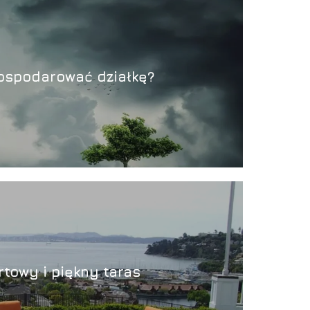
ospodarować działkę?
towy i piękny taras