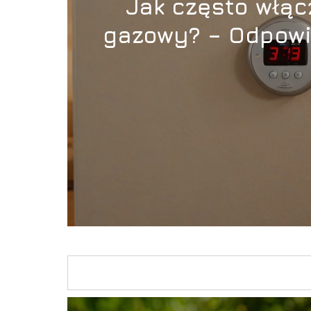
Jak często włąc
gazowy? – Odpow
pytanie