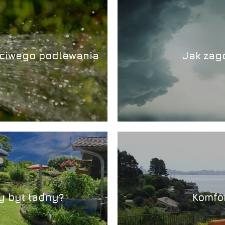
ściwego podlewania
Jak zag
by był ładny?
Komfor