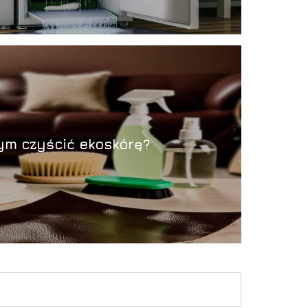
zym czyścić ekoskórę?