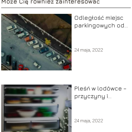
Może Cię również zainteresować
Odległość miejsc
parkingowych od
granicy działki:
kluczowe wymogi
prawne
24 maja, 2022
Pleśń w lodówce –
przyczyny i
sposoby, jak
usunąć
24 maja, 2022