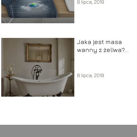
8 lipca, 2019
Jaka jest masa
wanny z żeliwa?
Zobacz, jak waga
wpływa na
instalację!
8 lipca, 2019