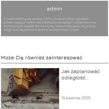
admin
Z pasją dzielimy się wiedzą o domu, budownictwie, ogrodzie i
prawie. Naszym celem jest przekładanie zawiłych przepisów oraz
technicznych zagadnień na prosty i zrozumiały język, aby każdy
mógł czuć się pewnie w świecie budownictwa i prawa.
Może Cię również zainteresować
Jak zaplanować
odległość
budynku od drogi
gminnej –
kluczowe
13 kwietnia, 2025
wskazówki