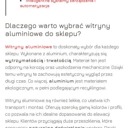
Inteligentne systemy zarządzania i
automatyzacja
Dlaczego warto wybrać witryny
aluminiowe do sklepu?
Witryny aluminiowe
to doskonały wybór dla każdego
sklepu. Wykonane z aluminium, charakteryzują się
wytrzymałością
i
trwałością
. Materiał ten jest
odporny na korozję oraz uszkodzenia mechaniczne. Dzięki
temu witryny te zachowują estetyczny wygląd przez
długi czas. Co więcej,
aluminium
jest materiałem
ekologicznym, w pełni podlegającym recyklingowi.
Witryny aluminiowe są również lekkie, co ułatwia ich
transport i montaż. Oferują szeroką gamę kolorów i profili,
co pozwala na ich idealne dopasowanie do elewacji
sklepu. Klientów przyciągają duże przeszklenia, które
zapewniają
naturalne doświetlenie
wnętrza. Dzięki